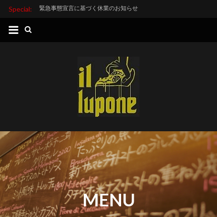
緊急事態宣言に基づく休業のお知らせ
Special:
イ
ル・
ル
ポ
ー
ネ
中
目
黒
の
ピ
ザ・
MENU
イ
タ